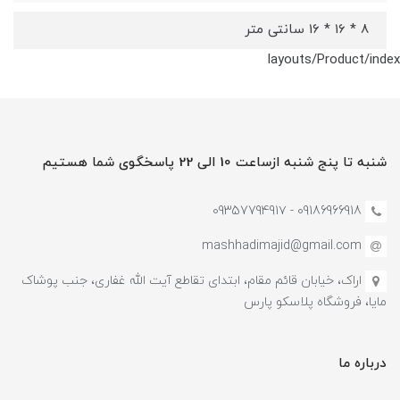
8 * 16 * 16 سانتی متر
layouts/Product/index
شنبه تا پنج شنبه ازساعت 10 الی 22 پاسخگوی شما هستیم
09186966918 - 0935779491۷
mashhadimajid@gmail.com
اراک، خیابان قائم مقام، ابتدای تقاطع آیت الله غفاری، جنب پوشاک
مایا، فروشگاه پلاسکو پارس
درباره ما