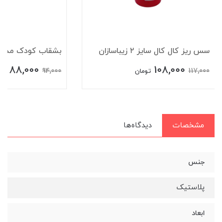
سس ریز کال کال سایز ۲ زیباسازان
بشقاب کودک مدل رو
88,000
108,000
94,000
117,000
تومان
تو
مشخصات
دیدگاه‌ها
جنس
پلاستیک
ابعاد