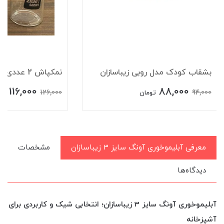
بشقاب کودک مدل روبی زیباسازان
نمکپاش 2 عددی آشا زیباسازان
116,000
88,000
126,000
94,000
تومان
تو
معرفی آبلیموخوری آونگ سایز 3 زیباسازان
مشخصات
دیدگاه‌ها
آبلیموخوری آونگ سایز 3 زیباسازان؛ انتخابی شیک و کاربردی برای
آشپزخانه