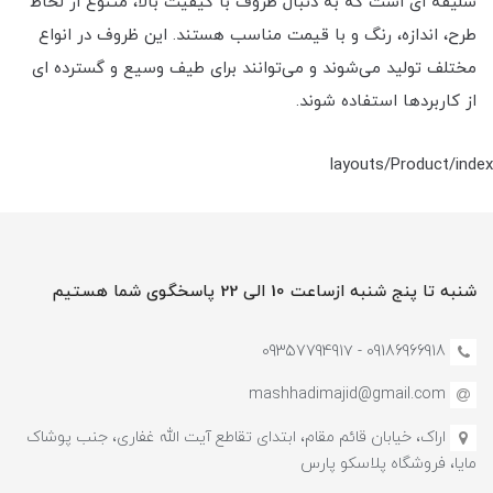
سلیقه ای است که به دنبال ظروف با کیفیت بالا، متنوع از لحاظ
طرح، اندازه، رنگ و با قیمت مناسب هستند. این ظروف در انواع
مختلف تولید می‌شوند و می‌توانند برای طیف وسیع و گسترده ای
از کاربردها استفاده شوند.
layouts/Product/index
شنبه تا پنج شنبه ازساعت 10 الی 22 پاسخگوی شما هستیم
09186966918 - 0935779491۷
mashhadimajid@gmail.com
اراک، خیابان قائم مقام، ابتدای تقاطع آیت الله غفاری، جنب پوشاک
مایا، فروشگاه پلاسکو پارس