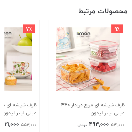
محصولات مرتبط
7٪
9٪
ظرف شیشه ای مربع دربدار 440
میلی لیتر لیمون
میلی لیتر لیمون
519,000
494,000
553,000
541,000
تومان