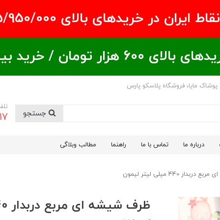
ران در خریدهای بالای ۵/950/000 تومان
ید بیشتر = تخفیف بیشتر
 پوشاک مایا، فروشگاه پلاسکو پارس
تلف
جستجو
17
درباره ما
تماس با ما
راهنما
مطالب وبلاگی
دار 440 میلی لیتر لیمون
ظرف شیشه ای مربع دربدار 440 میلی لیتر لیمون