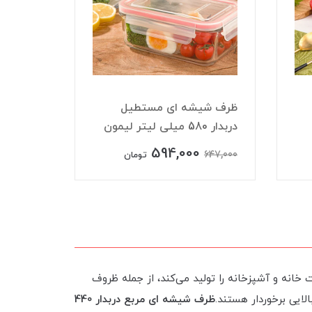
ظرف شیشه ای مستطیل
دربدار 580 میلی لیتر لیمون
میلی لی
594,000
541,000
647,000
تومان
خانه و آشپزخانه را تولید می‌کند، از جمله ظروف
ایی برخوردار هستند.
ظرف شیشه ای مربع دربدار 440