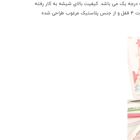
شیشه ای مربع دربدار 440 میلی لیتر لیمون از شیشه درجه یک می باشد. کیفیت بالای شیشه به کار رفته
در این محصول سبب می شود تا بتوان آن را با خیال راحت در یخچال، فریزر و ماکروویو استفاده کرد. درب این محصول به صورت 4 قفل و از جنس پلاستیک مرغوب طراحی شده