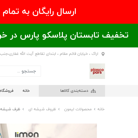
ارسال رایگان به تمام نقاط ای
تخفیف تابستان پلاسکو پارس در خریدهای بالای ۶00 هزار تومان / خر
اراک ، خیابان قائم مقام ، ابتدای تقاطع آیت الله غفاری،جنب
دسته‌بندی کالاها
خانه
فروشگاه
خانه
محصولات لیمون
ظروف شیشه ای
ظرف شیشه ای مربع درب