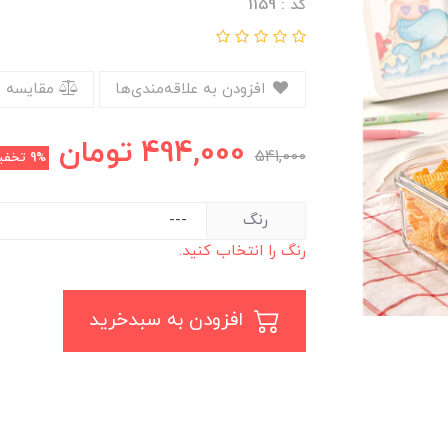
کد : 1159
افزودن به علاقه‌مندی‌ها
مقایسه 
494,000
تومان
541,000
9%
تخفی
رنگ
رنگ را انتخاب کنید.
افزودن به سبدخرید