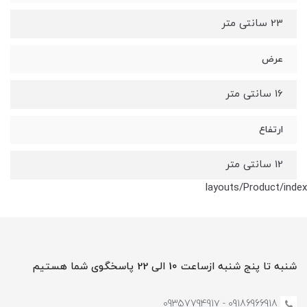
23 سانتی متر
عرض
16 سانتی متر
ارتفاع
12 سانتی متر
layouts/Product/index
شنبه تا پنج شنبه ازساعت 10 الی 22 پاسخگوی شما هستیم
09186966918 - 0935779491۷