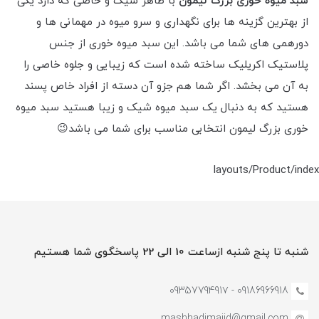
سبد میوه خوری بزرگ لیمون
با ظاهر شیک و خاصی که دارد یکی
از بهترین گزینه ها برای نگهداری و سرو میوه در مهمانی ها و
دورهمی های شما می باشد. این سبد میوه خوری از جنس
پلاستیک اکریلیک ساخته شده است که زیبایی و جلوه خاصی را
به آن می بخشد. اگر شما هم جزو آن دسته از افراد خاص پسند
هستید که به دنبال یک سبد میوه شیک و زیبا هستید سبد میوه
خوری بزرگ لیمون انتخابی مناسب برای شما می باشد😉
layouts/Product/index
شنبه تا پنج شنبه ازساعت 10 الی 22 پاسخگوی شما هستیم
09186966918 - 0935779491۷
mashhadimajid@gmail.com