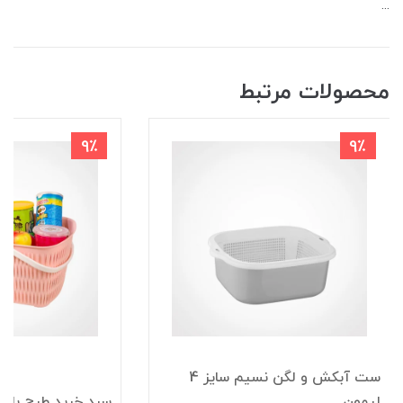
...
محصولات مرتبط
9٪
9٪
ست آبکش و لگن نسیم سایز 4
لیمون
سبد خرید طرح بامب