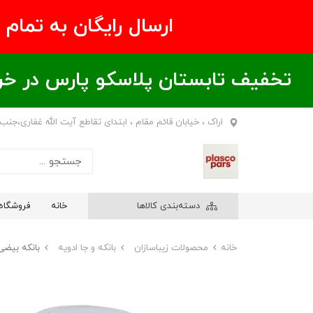
ارسال رایگان به تمام نقاط ای
تخفیف تابستان پلاسکو پارس در خریدهای بالای ۶00 هزار تومان / خر
اراک ، خیابان قائم مقام ، ابتدای تقاطع آیت الله غفاری،جنب
دسته‌بندی کالاها
خانه
فروشگاه
خانه
محصولات زیباسازان
بانکه و جا ادویه
بانكه بیضی چف