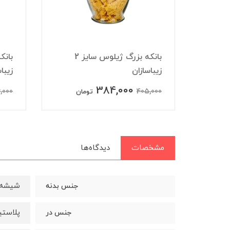
بانکه بزرگ ژیلوس سایز 2
زیباسازان
زیبا
384,000
,000
405,000
ن
تومان
مشخصات
دیدگاه‌ها
شیشه
جنس بدنه
پلاست
جنس در