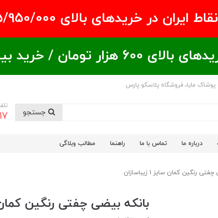
ران در خریدهای بالای ۵/950/000 تومان
ید بیشتر = تخفیف بیشتر
 پوشاک مایا، فروشگاه پلاسکو پارس
تلف
جستجو
17
درباره ما
تماس با ما
راهنما
مطالب وبلاگی
تی رنگين كمان سایز 1 زیباسازان
بانكه بیضی چفتی رنگين كمان سایز 1 ز