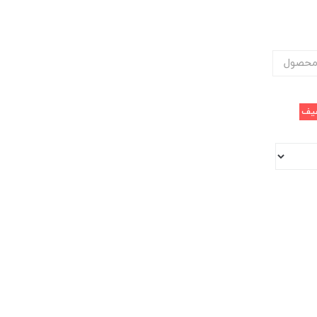
محصول
یف