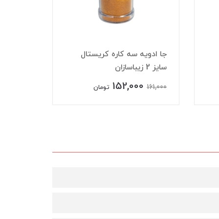
جا ادویه سه کاره کریستال
سایز 2 زیباسازان
زیباسازا
152,000
154,000
161,000
تومان