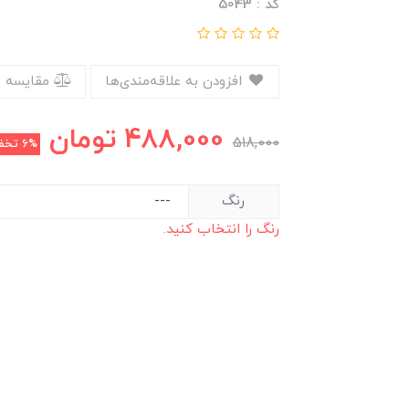
کد : 5043
افزودن به علاقه‌مندی‌ها
مقایسه 
488,000
تومان
518,000
6%
تخف
رنگ
رنگ را انتخاب کنید.