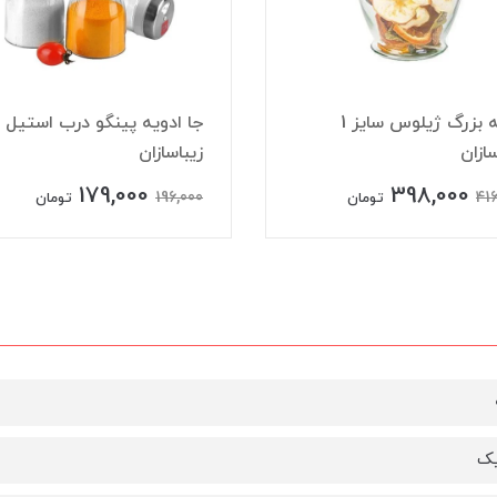
بانکه بزرگ ژیلوس سایز 1
جا ادويه پینگو درب استيل
سازان
زیباسازان
179,000
398,000
196,000
416
تومان
تومان
یک