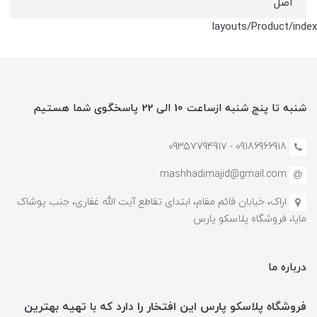
اصل
layouts/Product/index
شنبه تا پنج شنبه ازساعت 10 الی 22 پاسخگوی شما هستیم
09186966918 - 0935779491۷
mashhadimajid@gmail.com
اراک، خیابان قائم مقام، ابتدای تقاطع آیت الله غفاری، جنب پوشاک
مایا، فروشگاه پلاسکو پارس
درباره ما
فروشگاه پلاسکو پارس این افتخار را دارد که با تهیه بهترین