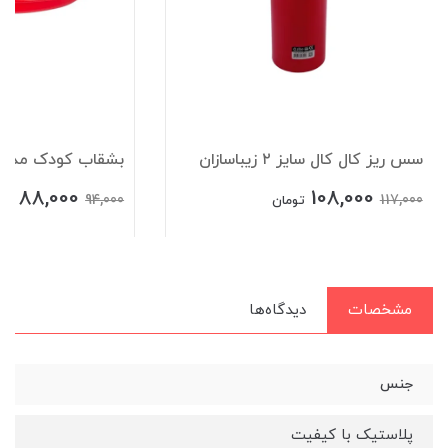
سس ریز کال کال سایز ۲ زیباسازان
بشقاب کودک مدل رو
88,000
108,000
94,000
117,000
تومان
تو
مشخصات
دیدگاه‌ها
جنس
پلاستیک با کیفیت