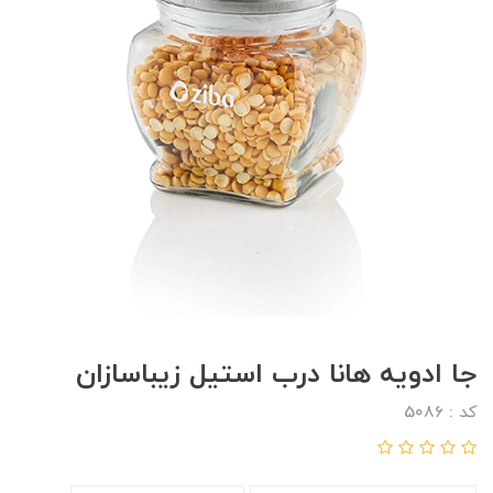
جا ادویه هانا درب استیل زیباسازان
کد : 5086