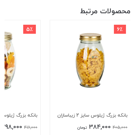
محصولات مرتبط
5٪
6٪
بانکه بزرگ ژیلوس سایز 2 زیباسازان
بانکه بزرگ ژیلوس سایز 1 زی
398,000
384,000
416,000
405,000
تومان