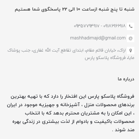
شنبه تا پنج شنبه ازساعت 10 الی 22 پاسخگوی شما هستیم
09186966918 - 0935779491۷
mashhadimajid@gmail.com
اراک، خیابان قائم مقام، ابتدای تقاطع آیت الله غفاری، جنب پوشاک
مایا، فروشگاه پلاسکو پارس
درباره ما
فروشگاه پلاسکو پارس این افتخار را دارد که با تهیه بهترین
برندهای محصولات منزل ، آشپزخانه و جهیزیه موجود در ایران
، این امکان را به مشتریان محترم بدهد که با انتخاب
محصولات باکیفیت و بادوام از لذت بیشتری در زندگی بهره
مند شوند .