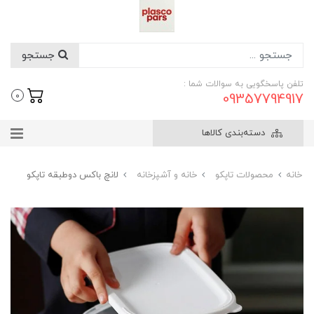
جستجو
تلفن پاسخگویی به سوالات شما :
09357794917
0
دسته‌بندی کالاها
خانه
محصولات تاپکو
خانه و آشپزخانه
لانچ باکس دوطبقه تاپکو