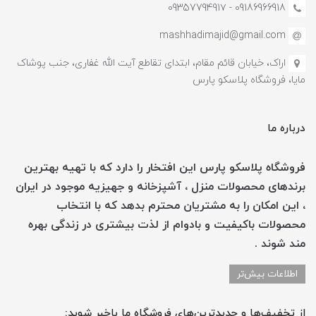
09186966918 - 0935779491۷
mashhadimajid@gmail.com
اراک، خیابان قائم مقام، ابتدای تقاطع آیت الله غفاری، جنب پوشاک
مایا، فروشگاه پلاسکو پارس
درباره ما
فروشگاه پلاسکو پارس این افتخار را دارد که با تهیه بهترین
برندهای محصولات منزل ، آشپزخانه و جهیزیه موجود در ایران
، این امکان را به مشتریان محترم بدهد که با انتخاب
محصولات باکیفیت و بادوام از لذت بیشتری در زندگی بهره
مند شوند .
اطلاعات بیش‌تر
از تخفیف‌ها و جدیدترین‌های فروشگاه ما باخبر شوید: