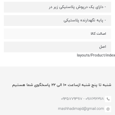
- دارای یک درپوش پلاستیکی زیر در
- پایه نگهدارنده پلاستیکی
اصالت کالا
اصل
layouts/Product/index
شنبه تا پنج شنبه ازساعت 10 الی 22 پاسخگوی شما هستیم
09186966918 - 0935779491۷
mashhadimajid@gmail.com