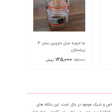
جا ادویه مدل دارچین سایز 3
زیباسازان
زیباسازا
145,000
125,000
154,000
تومان
خاص و شیک موجود در بازار است. این بانکه های