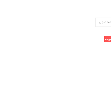
محصول
یف