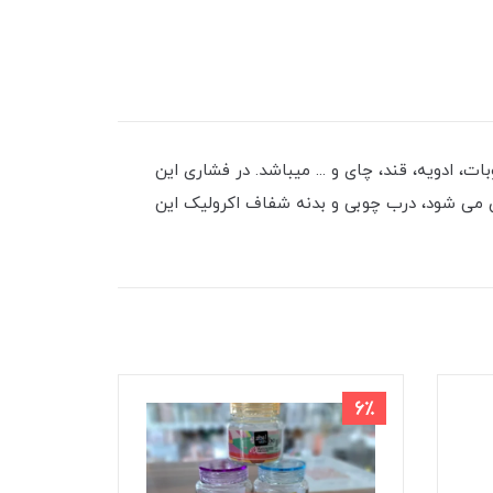
ات، ادویه، قند، چای و ... میباشد. در فشاری این
آن می شود، درب چوبی و بدنه شفاف اکرولیک این
8٪
6٪