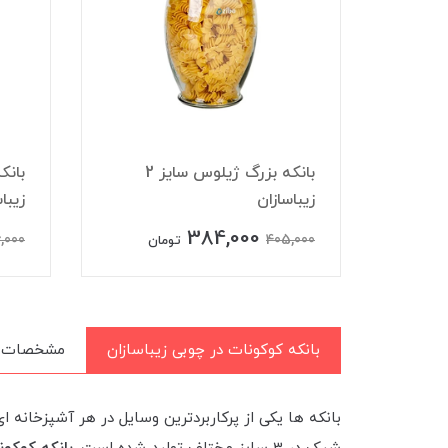
بانکه بزرگ ژیلوس سایز 2
زیباسازان
زیبا
384,000
,000
405,000
ن
تومان
بانکه کوکونات در چوبی زیباسازان
مشخصات
بانکه ها یکی از پرکاربردترین وسایل در هر آشپزخانه 