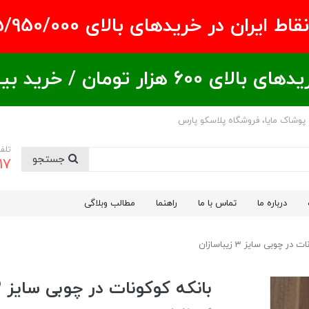
ران در خریدهای بالای ۵/950/000 تومان
ید بیشتر = تخفیف بیشتر
 پوشاک مایا، فروشگاه پلاسکو پارس
تلف
جستجو
17
درباره ما
تماس با ما
راهنما
مطالب وبلاگی
در چوبی سایز 3 زیباسازان
بانکه کوکونات در چوبی سایز 3 زیباسازان