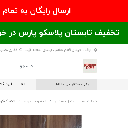
ارسال رایگان به تمام نقاط ای
تخفیف تابستان پلاسکو پارس در خریدهای بالای ۶00 هزار تومان / خر
اراک ، خیابان قائم مقام ، ابتدای تقاطع آیت الله غفاری،جنب
دسته‌بندی کالاها
خانه
فروشگاه
خانه
محصولات زیباسازان
بانکه و جا ادویه
بانکه کوکونات 