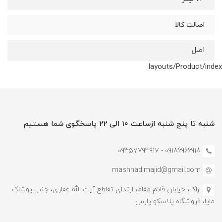
اصالت کالا
اصل
layouts/Product/index
شنبه تا پنج شنبه ازساعت 10 الی 22 پاسخگوی شما هستیم
09186966918 - 0935779491۷
mashhadimajid@gmail.com
اراک، خیابان قائم مقام، ابتدای تقاطع آیت الله غفاری، جنب پوشاک
مایا، فروشگاه پلاسکو پارس