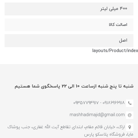
400 میلی لیتر
اصالت کالا
اصل
layouts/Product/index
شنبه تا پنج شنبه ازساعت 10 الی 22 پاسخگوی شما هستیم
09186966918 - 0935779491۷
mashhadimajid@gmail.com
اراک، خیابان قائم مقام، ابتدای تقاطع آیت الله غفاری، جنب پوشاک
مایا، فروشگاه پلاسکو پارس