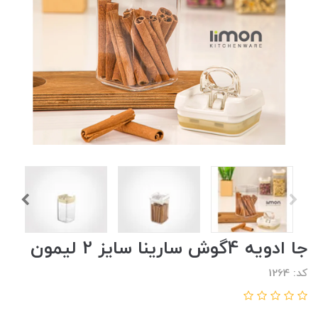
جا ادویه 4گوش سارینا سایز 2 لیمون
کد: 1264