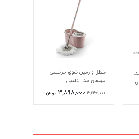
سطل و زمین شوی چرخشی
زمین شو
چک
مهسان مدل دلفین
مهسان 
ن
3,898,000
,524,000
4,247,000
تومان