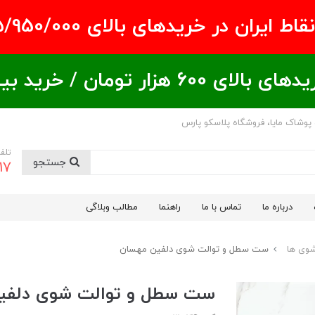
ران در خریدهای بالای ۵/950/000 تومان
ید بیشتر = تخفیف بیشتر
 پوشاک مایا، فروشگاه پلاسکو پارس
تلف
جستجو
17
درباره ما
تماس با ما
راهنما
مطالب وبلاگی
شوی ها
ست سطل و توالت شوی دلفین مهسان
ست سطل و توالت شوی دلفی