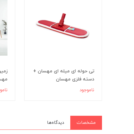
بزرگ
تی حوله ای میله ای مهسان +
هسان
دسته فلزی مهسان
مهس
ناموجود
نامو
ان
مشخصات
دیدگاه‌ها