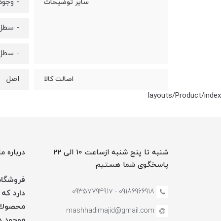
- وجود
سایر توضیحات
- سطل 
- سطل 
اصل
اصالت کالا
layouts/Product/index
شنبه تا پنج شنبه ازساعت 10 الی 22
درباره ما
پاسخگوی شما هستیم
فروشگاه 
09186966918 - 0935779491۷
دارد که 
محصولات
mashhadimajid@gmail.com
موجود در