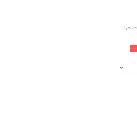
محصول
یف