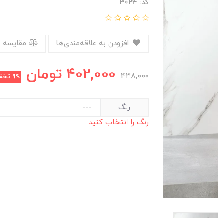
کد: 3024
افزودن به علاقه‌مندی‌ها
مقایسه 
402,000
تومان
438,000
9%
تخف
رنگ
رنگ را انتخاب کنید.