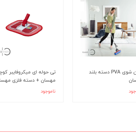
زمین شوی PVA دسته بلند
تی حوله ای میکروفایبر کو
ان
مهسان + دسته فلزی مهسا
جود
ناموجود