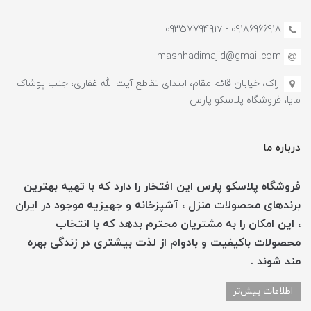
09186966918 - 0935779491۷
mashhadimajid@gmail.com
اراک، خیابان قائم مقام، ابتدای تقاطع آیت الله غفاری، جنب پوشاک
مایا، فروشگاه پلاسکو پارس
درباره ما
فروشگاه پلاسکو پارس این افتخار را دارد که با تهیه بهترین
برندهای محصولات منزل ، آشپزخانه و جهیزیه موجود در ایران
، این امکان را به مشتریان محترم بدهد که با انتخاب
محصولات باکیفیت و بادوام از لذت بیشتری در زندگی بهره
مند شوند .
اطلاعات بیش‌تر