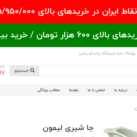
ران در خریدهای بالای ۵/950/000 تومان
ید بیشتر = تخفیف بیشتر
 پوشاک مایا، فروشگاه پلاسکو پارس
تلف
جستجو
17
درباره ما
تماس با ما
راهنما
مطالب وبلاگی
ن
جا شیری لیمون