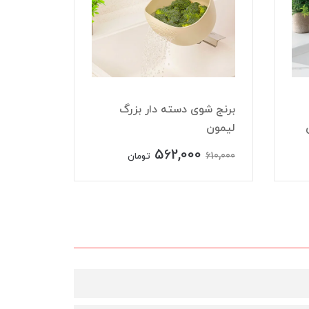
برنج شوی دسته دار بزرگ
لیمون
جای نان
562,000
523,000
610,000
تومان