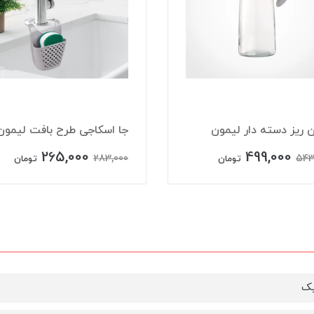
 ریز دسته دار لیمون
جا اسکاجی طرح بافت لیمون
265,000
499,000
283,000
543
تومان
تومان
یک