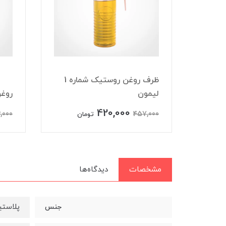
ظرف روغن روستیک شماره 1
لیمون
روغن
420,000
,000
457,000
تومان
مشخصات
دیدگاه‌ها
پلاست
جنس