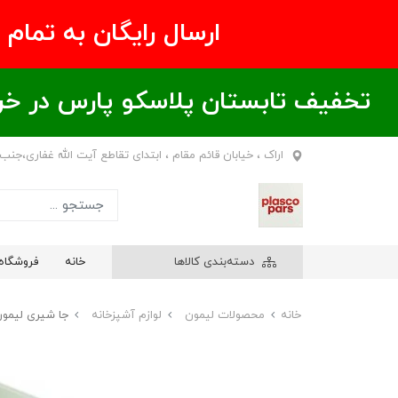
ارسال رایگان به تمام نقاط ای
تخفیف تابستان پلاسکو پارس در خریدهای بالای ۶00 هزار تومان / خر
اراک ، خیابان قائم مقام ، ابتدای تقاطع آیت الله غفاری،جنب
دسته‌بندی کالاها
خانه
فروشگاه
خانه
محصولات لیمون
لوازم آشپزخانه
جا شیری لیمو