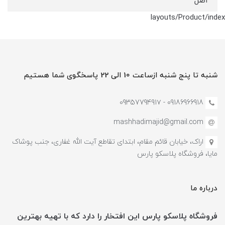
اصل
layouts/Product/index
شنبه تا پنج شنبه ازساعت 10 الی 22 پاسخگوی شما هستیم
09186966918 - 0935779491۷
mashhadimajid@gmail.com
اراک، خیابان قائم مقام، ابتدای تقاطع آیت الله غفاری، جنب پوشاک
مایا، فروشگاه پلاسکو پارس
درباره ما
فروشگاه پلاسکو پارس این افتخار را دارد که با تهیه بهترین