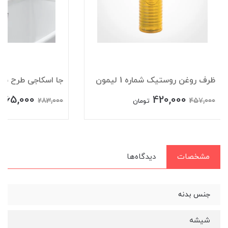
ظرف روغن روستیک شماره 1 لیمون
جا اسکاجی طرح با
265,000
420,000
283,000
457,000
تومان
مشخصات
دیدگاه‌ها
جنس بدنه
شیشه