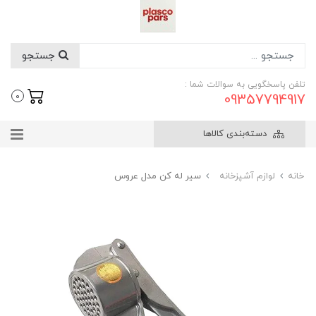
جستجو
تلفن پاسخگویی به سوالات شما :
09357794917
0
دسته‌بندی کالاها
خانه
لوازم آشپزخانه
سیر له کن مدل عروس