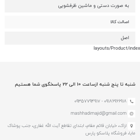
به صورت دستی و ماشین ظرفشویی
اصالت کالا
اصل
layouts/Product/index
شنبه تا پنج شنبه ازساعت 10 الی 22 پاسخگوی شما هستیم
09186966918 - 0935779491۷
mashhadimajid@gmail.com
اراک، خیابان قائم مقام، ابتدای تقاطع آیت الله غفاری، جنب پوشاک
مایا، فروشگاه پلاسکو پارس