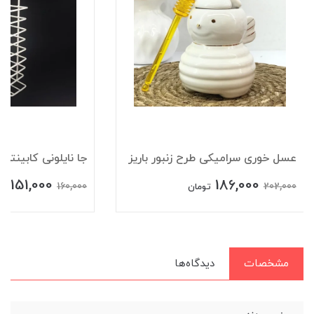
عسل خوری سرامیکی طرح زنبور باریز
جا نایلونی کابینتی
151,000
186,000
160,000
202,000
تومان
تو
مشخصات
دیدگاه‌ها