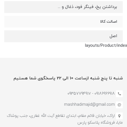
برداشتن یخ، فینگر فود، ذغال و ...
اصالت کالا
اصل
layouts/Product/index
شنبه تا پنج شنبه ازساعت 10 الی 22 پاسخگوی شما هستیم
09186966918 - 0935779491۷
mashhadimajid@gmail.com
اراک، خیابان قائم مقام، ابتدای تقاطع آیت الله غفاری، جنب پوشاک
مایا، فروشگاه پلاسکو پارس