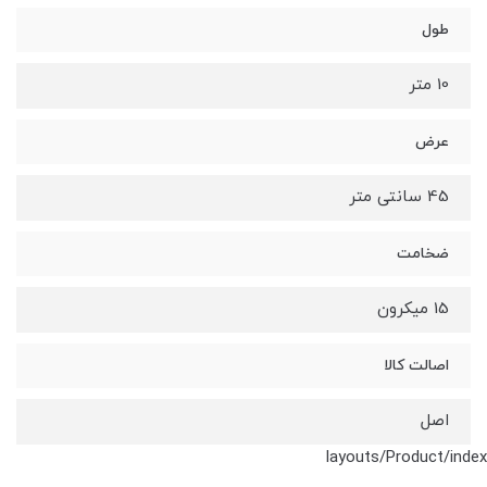
طول
10 متر
عرض
45 سانتی متر
ضخامت
15 میکرون
اصالت کالا
اصل
layouts/Product/index