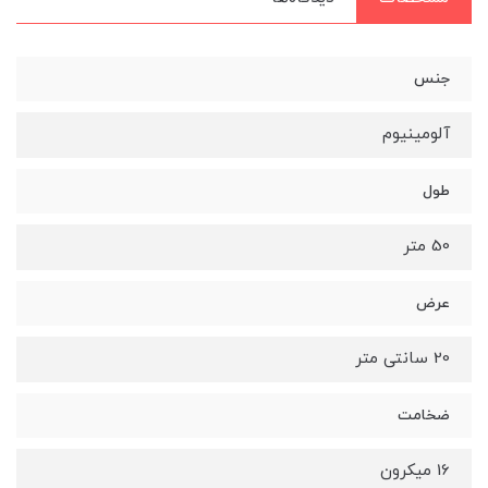
جنس
آلومینیوم
طول
50 متر
عرض
20 سانتی متر
ضخامت
16 میکرون