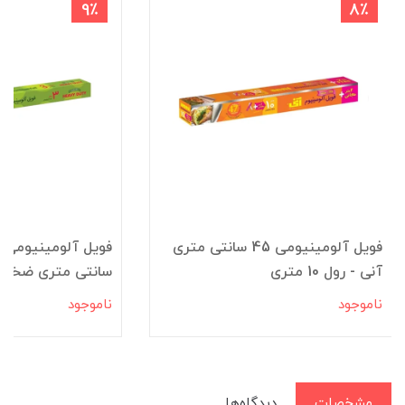
9٪
8٪
فویل آلومینیومی 45 سانتی متری
آنی - رول 10 متری
سانتی متری ضخیم 3 متری آ
ناموجود
ناموجود
مشخصات
دیدگاه‌ها