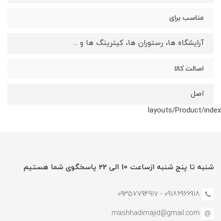
مناسب برای
آرایشگاه ها، رستوران ها، کیترینگ ها و ...
اصالت کالا
اصل
layouts/Product/index
شنبه تا پنج شنبه ازساعت 10 الی 22 پاسخگوی شما هستیم
09186966918 - 0935779491۷
mashhadimajid@gmail.com