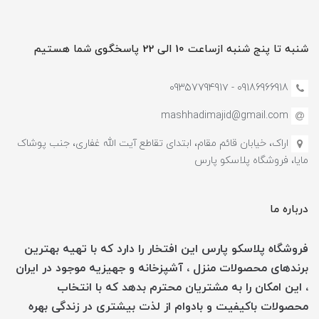
شنبه تا پنج شنبه ازساعت 10 الی 22 پاسخگوی شما هستیم
09186966918 - 0935779491۷
mashhadimajid@gmail.com
اراک، خیابان قائم مقام، ابتدای تقاطع آیت الله غفاری، جنب پوشاک
مایا، فروشگاه پلاسکو پارس
درباره ما
فروشگاه پلاسکو پارس این افتخار را دارد که با تهیه بهترین
برندهای محصولات منزل ، آشپزخانه و جهیزیه موجود در ایران
، این امکان را به مشتریان محترم بدهد که با انتخاب
محصولات باکیفیت و بادوام از لذت بیشتری در زندگی بهره