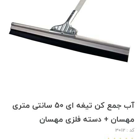
آب جمع کن تیغه ای 50 سانتی متری
مهسان + دسته فلزی مهسان
کد : 3012