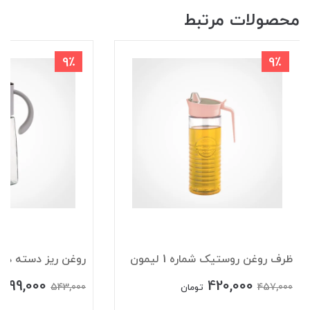
محصولات مرتبط
9٪
9٪
ظرف روغن روستیک شماره 1 لیمون
روغن ریز دسته دار
499,000
420,000
543,000
457,000
تومان