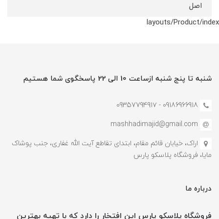
اصل
layouts/Product/index
شنبه تا پنج شنبه ازساعت 10 الی 22 پاسخگوی شما هستیم
09186966918 - 0935779491۷
mashhadimajid@gmail.com
اراک، خیابان قائم مقام، ابتدای تقاطع آیت الله غفاری، جنب پوشاک
مایا، فروشگاه پلاسکو پارس
درباره ما
فروشگاه پلاسکو پارس این افتخار را دارد که با تهیه بهترین