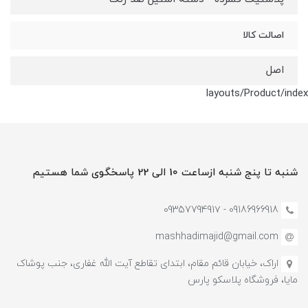
اصالت کالا
اصل
layouts/Product/index
شنبه تا پنج شنبه ازساعت 10 الی 22 پاسخگوی شما هستیم
09186966918 - 0935779491۷
mashhadimajid@gmail.com
اراک، خیابان قائم مقام، ابتدای تقاطع آیت الله غفاری، جنب پوشاک
مایا، فروشگاه پلاسکو پارس