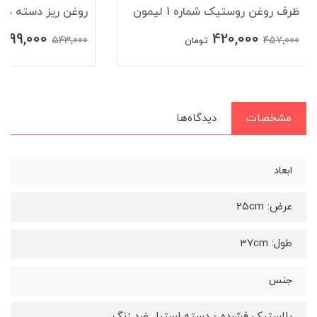
ظرف روغن روستیک شماره 1 لیمون
روغن ریز دسته دار
499,000
420,000
543,000
457,000
تومان
مشخصات
دیدگاه‌ها
ابعاد
عرض: 25cm
طول: 37cm
جنس
پلاستیک فشرده - دسته استیل ضد زنگ