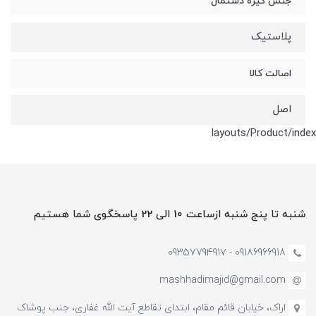
جنس گیره دستمال
پلاستیک
اصالت کالا
اصل
layouts/Product/index
شنبه تا پنج شنبه ازساعت 10 الی 22 پاسخگوی شما هستیم
09186966918 - 0935779491۷
mashhadimajid@gmail.com
اراک، خیابان قائم مقام، ابتدای تقاطع آیت الله غفاری، جنب پوشاک