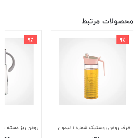
محصولات مرتبط
9٪
9٪
ظرف روغن روستیک شماره 1 لیمون
روغن ریز دسته دار