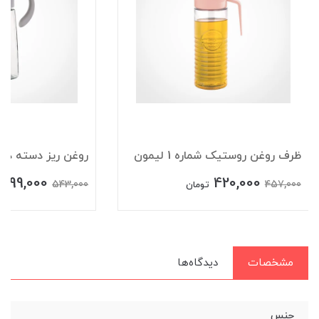
ظرف روغن روستیک شماره 1 لیمون
روغن ریز دسته دار
499,000
420,000
543,000
457,000
تومان
مشخصات
دیدگاه‌ها
جنس