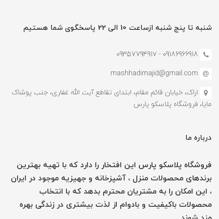
شنبه تا پنج شنبه ازساعت 10 الی 22 پاسخگوی شما هستیم
09186966918 - 0935779491۷
mashhadimajid@gmail.com
اراک، خیابان قائم مقام، ابتدای تقاطع آیت الله غفاری، جنب پوشاک
مایا، فروشگاه پلاسکو پارس
درباره ما
فروشگاه پلاسکو پارس این افتخار را دارد که با تهیه بهترین
برندهای محصولات منزل ، آشپزخانه و جهیزیه موجود در ایران
، این امکان را به مشتریان محترم بدهد که با انتخاب
محصولات باکیفیت و بادوام از لذت بیشتری در زندگی بهره
مند شوند .