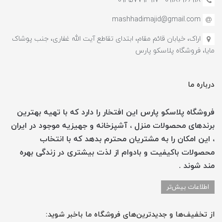
09186966918 - 0935779491۷
mashhadimajid@gmail.com
اراک، خیابان قائم مقام، ابتدای تقاطع آیت الله غفاری، جنب پوشاک
مایا، فروشگاه پلاسکو پارس
درباره ما
فروشگاه پلاسکو پارس این افتخار را دارد که با تهیه بهترین
برندهای محصولات منزل ، آشپزخانه و جهیزیه موجود در ایران
، این امکان را به مشتریان محترم بدهد که با انتخاب
محصولات باکیفیت و بادوام از لذت بیشتری در زندگی بهره
مند شوند .
اطلاعات بیش‌تر
از تخفیف‌ها و جدیدترین‌های فروشگاه ما باخبر شوید: