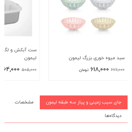
سبد میوه خوری بزرگ لیمون
لیمون
464,000
618,000
505,000
676,000
تومان
جای سیب زمینی و پیاز سه طبقه لیمون
مشخصات
دیدگاه‌ها