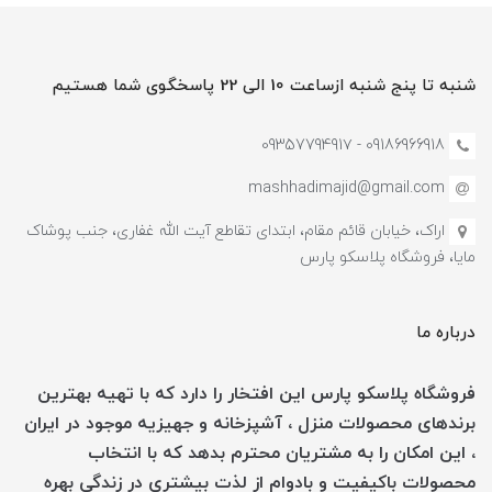
شنبه تا پنج شنبه ازساعت 10 الی 22 پاسخگوی شما هستیم
09186966918 - 0935779491۷
mashhadimajid@gmail.com
اراک، خیابان قائم مقام، ابتدای تقاطع آیت الله غفاری، جنب پوشاک
مایا، فروشگاه پلاسکو پارس
درباره ما
فروشگاه پلاسکو پارس این افتخار را دارد که با تهیه بهترین
برندهای محصولات منزل ، آشپزخانه و جهیزیه موجود در ایران
، این امکان را به مشتریان محترم بدهد که با انتخاب
محصولات باکیفیت و بادوام از لذت بیشتری در زندگی بهره