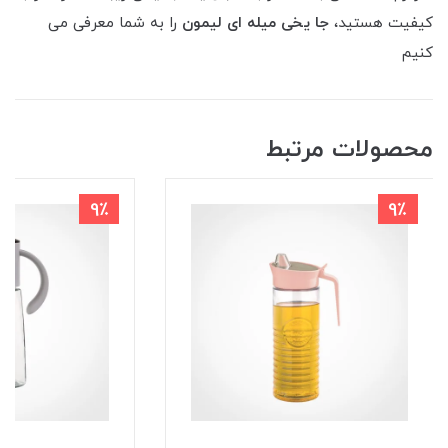
کیفیت هستید،
جا یخی میله ای لیمون
را به شما معرفی می
کنیم
محصولات مرتبط
9٪
9٪