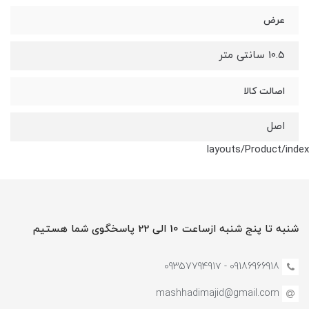
عرض
10.5 سانتی متر
اصالت کالا
اصل
layouts/Product/index
شنبه تا پنج شنبه ازساعت 10 الی 22 پاسخگوی شما هستیم
09186966918 - 0935779491۷
mashhadimajid@gmail.com