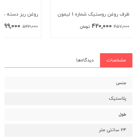
ظرف روغن روستیک شماره 1 لیمون
روغن ریز دسته دار
499,000
420,000
543,000
457,000
تومان
مشخصات
دیدگاه‌ها
جنس
پلاستیک
طول
24 سانتی متر