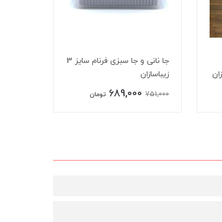
جا نانی و جا سبزی فرنام سایز 3
زیباسازان
جانانی فرنام 
689,000
890,000
751,000
تومان