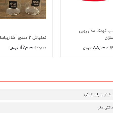
اب کودک مدل روبی
سازان
نمکپاش 2 عددی آشا زیباسازان
116,000
88,000
126,000
94
تومان
تومان
ا درب پلاستیکی