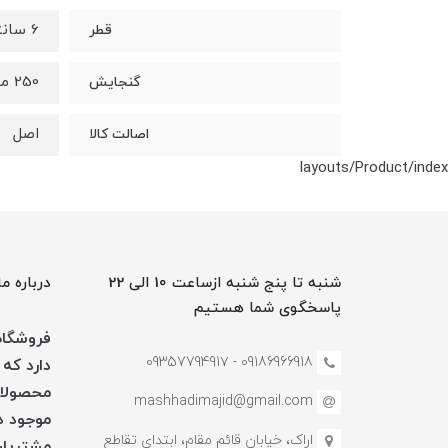
6 سانتی متر
قطر
250 میلی لیتر
گنجایش
اصل
اصالت کالا
layouts/Product/index
شنبه تا پنج شنبه ازساعت 10 الی 22
درباره ما
پاسخگوی شما هستیم
فروشگاه 
09186966918 - 0935779491۷
دارد که 
محصولات
mashhadimajid@gmail.com
موجود در
اراک، خیابان قائم مقام، ابتدای تقاطع
مشتریان