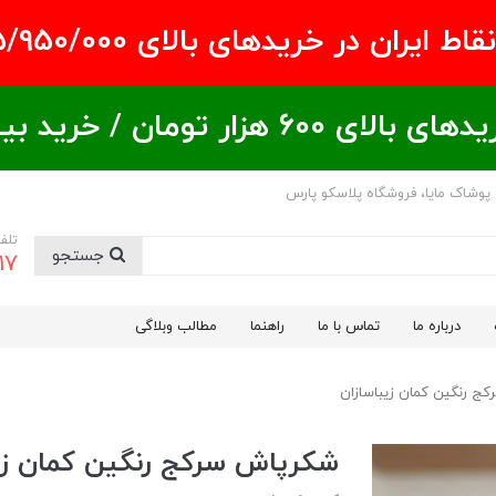
ران در خریدهای بالای ۵/950/000 تومان
ید بیشتر = تخفیف بیشتر
 پوشاک مایا، فروشگاه پلاسکو پارس
تلف
جستجو
17
درباره ما
تماس با ما
راهنما
مطالب وبلاگی
ج رنگین کمان زیباسازان
شکرپاش سرکج رنگین کمان زی