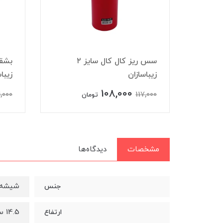
آبلیموخوری آونگ سایز 3
سس ریز کال کال سایز ۲
بشق
زیباسازان
زیبا
108,000
,000
117,000
تومان
مشخصات
دیدگاه‌ها
شیشه ب
جنس
14.5 سانتی متر
ارتفاع