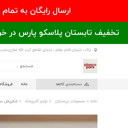
ارسال رایگان به تمام نقاط ای
تخفیف تابستان پلاسکو پارس در خریدهای بالای ۶00 هزار تومان / خر
اراک ، خیابان قائم مقام ، ابتدای تقاطع آیت الله غفاری،جنب
دسته‌بندی کالاها
خانه
فروشگاه
خانه
محصولات زیباسازان
لوازم آشپزخانه
شکرپاش سرک