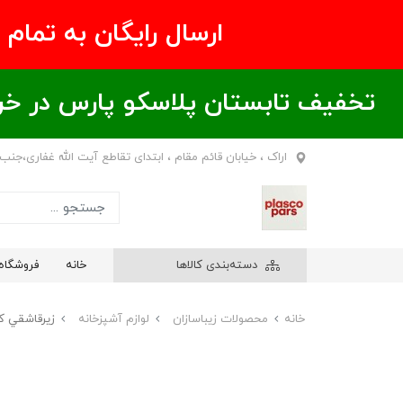
ارسال رایگان به تمام نقاط ای
تخفیف تابستان پلاسکو پارس در خریدهای بالای ۶00 هزار تومان / خر
اراک ، خیابان قائم مقام ، ابتدای تقاطع آیت الله غفاری،جنب
دسته‌بندی کالاها
خانه
فروشگاه
خانه
محصولات زیباسازان
لوازم آشپزخانه
زيرقاشقي كن