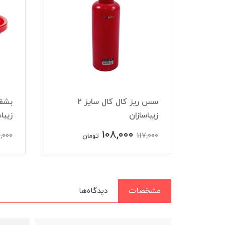
آبلیموخوری آونگ سایز 3
سس ریز کال کال سایز ۲
بشق
زیباسازان
زیبا
108,000
,000
117,000
تومان
مشخصات
دیدگاه‌ها