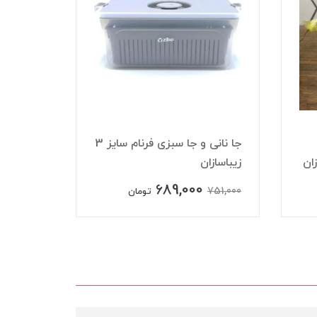
جا نانی و جا سبزی فرنام سایز 3
زیباسازان
جانانی فرنام 
689,000
890,000
751,000
تومان