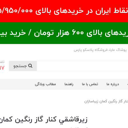
ران در خریدهای بالای ۵/950/000 تومان
ید بیشتر = تخفیف بیشتر
 پوشاک مایا، فروشگاه پلاسکو پارس
تلف
جستجو
17
درباره ما
تماس با ما
راهنما
مطالب وبلاگی
ار گاز رنگين كمان زیباسازان
زيرقاشقي كنار گاز رنگين كمان