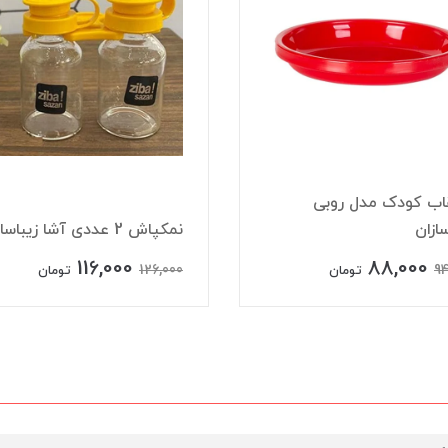
اب کودک مدل روبی
سازان
نمکپاش 2 عددی آشا زیباسازان
116,000
88,000
126,000
94
تومان
تومان