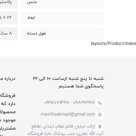
پلاست
جنس
۲۶ × ۵ × ۱۱ سانتی‌متر
ابعاد
۸ سانتی‌متر
طول دسته
layouts/Product/index
شنبه تا پنج شنبه ازساعت 10 الی 22
درباره ما
پاسخگوی شما هستیم
فروشگاه 
09186966918 - 0935779491۷
دارد که 
محصولات
mashhadimajid@gmail.com
موجود در
اراک، خیابان قائم مقام، ابتدای تقاطع
مشتریان
آیت الله غفاری، جنب پوشاک مایا، فروشگاه