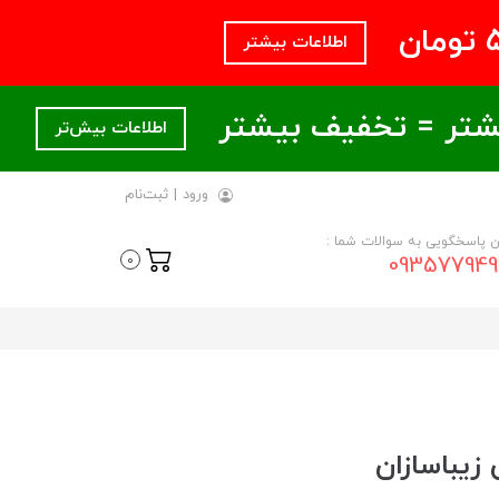
اطلاعات بیشتر
اطلاعات بیش‌تر
ورود
|
ثبت‌نام
ن پاسخگویی به سوالات شما :
093577949
0
 زیباسازان