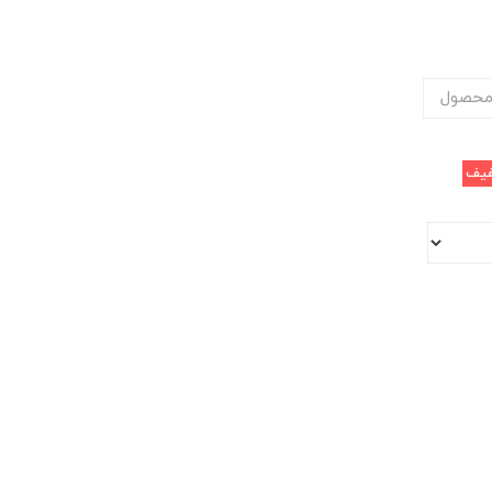
محصول
یف