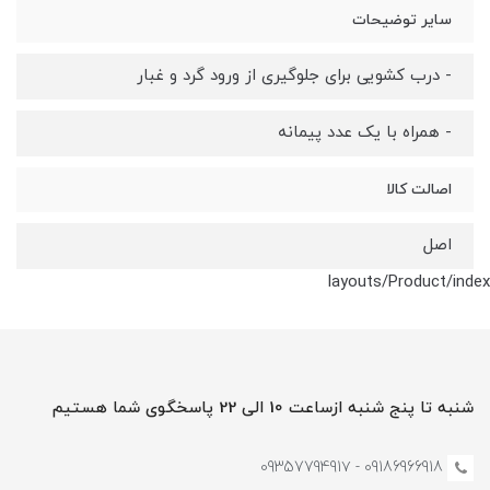
سایر توضیحات
- درب کشویی برای جلوگیری از ورود گرد و غبار
- همراه با یک عدد پیمانه
اصالت کالا
اصل
layouts/Product/index
شنبه تا پنج شنبه ازساعت 10 الی 22 پاسخگوی شما هستیم
09186966918 - 0935779491۷