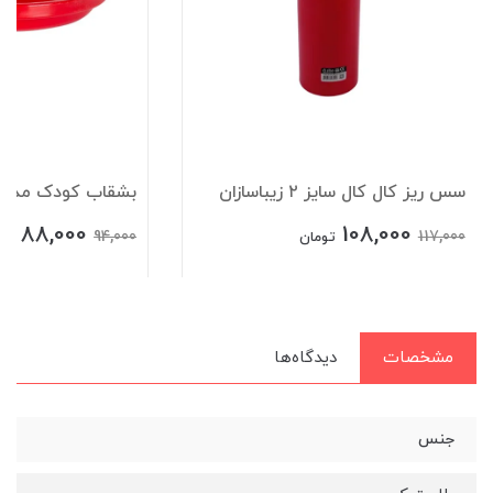
سس ریز کال کال سایز ۲ زیباسازان
بشقاب کودک مدل رو
88,000
108,000
94,000
117,000
تومان
تو
مشخصات
دیدگاه‌ها
جنس