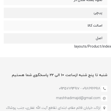
نحوه بسته شدن در
پیچی
اصالت کالا
اصل
layouts/Product/index
شنبه تا پنج شنبه ازساعت 10 الی 22 پاسخگوی شما هستیم
09186966918 - 0935779491۷
mashhadimajid@gmail.com
اراک، خیابان قائم مقام، ابتدای تقاطع آیت الله غفاری، جنب پوشاک