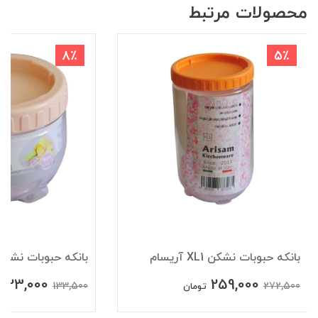
محصولات مرتبط
8٪
5٪
بانکه حبوبات نشکن XL1 آریسام
بانکه حبوبات نشکن L3 آریس
123,000
259,000
133,500
272,500
تومان