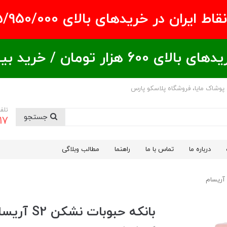
ران در خریدهای بالای ۵/950/000 تومان
ید بیشتر = تخفیف بیشتر
 پوشاک مایا، فروشگاه پلاسکو پارس
تلف
جستجو
17
درباره ما
تماس با ما
راهنما
مطالب وبلاگی
بانکه حبوبات نشکن S2 آریسام