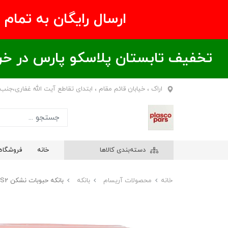
ارسال رایگان به تمام نقاط ای
تخفیف تابستان پلاسکو پارس در خریدهای بالای ۶00 هزار تومان / خر
اراک ، خیابان قائم مقام ، ابتدای تقاطع آیت الله غفاری،جنب
دسته‌بندی کالاها
خانه
فروشگاه
خانه
محصولات آریسام
بانکه
بانکه حبوبات نشکن S2 آریسام