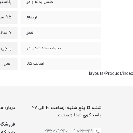
پلاست
جنس بدنه و در
9.5 سانتی متر
ارتفاع
7 سانتی متر
قطر
پیچی
نحوه بسته شدن در
اصل
اصالت کالا
layouts/Product/index
شنبه تا پنج شنبه ازساعت 10 الی 22
درباره ما
پاسخگوی شما هستیم
فروشگاه 
09186966918 - 0935779491۷
دارد که 