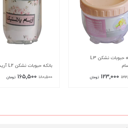
بانکه حبوبات نشکن L3
ام
بانکه حبوبات نشکن L2 آریسام
165,500
123,000
180,500
133
تومان
تومان