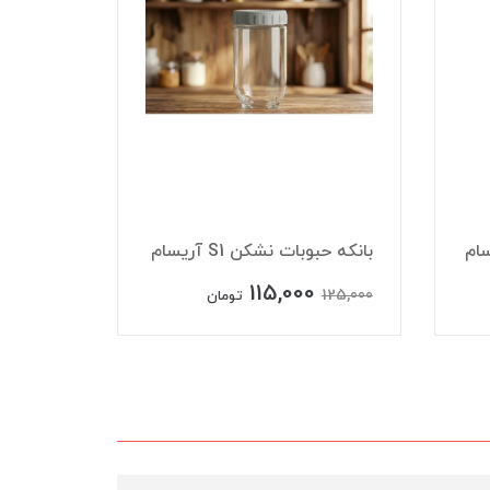
بانکه حبوبات نشکن S1 آریسام
آریسام
0
115,000
93,000
125,000
تومان