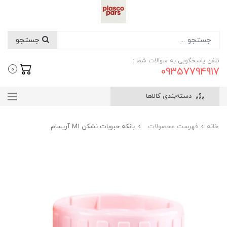
جستجو
تلفن پاسخگویی به سوالات شما :
09357794917
0
دسته‌بندی کالاها
خانه
فهرست محصولات
بانکه حبوبات نشکن M1 آریسام