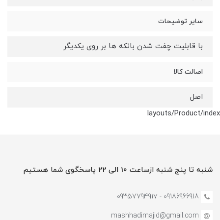
سایر توضیحات
با قابلیت چفت شدن بانکه ها بر روی یکدیگر
اصالت کالا
اصل
layouts/Product/index
شنبه تا پنج شنبه ازساعت 10 الی 22 پاسخگوی شما هستیم
09186966918 - 0935779491۷
mashhadimajid@gmail.com