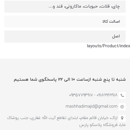
چای، قلات، حبوبات، ماکارونی، قند و…
اصالت کالا
اصل
layouts/Product/index
شنبه تا پنج شنبه ازساعت 10 الی 22 پاسخگوی شما هستیم
09186966918 - 0935779491۷
mashhadimajid@gmail.com
اراک، خیابان قائم مقام، ابتدای تقاطع آیت الله غفاری، جنب پوشاک
مایا، فروشگاه پلاسکو پارس