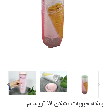
بانکه حبوبات نشکن W آریسام