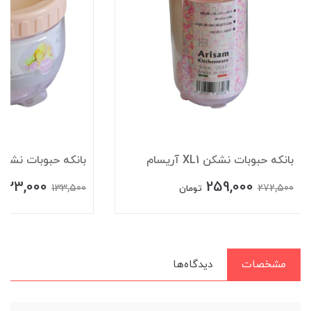
بانکه حبوبات نشکن XL1 آریسام
بانکه حبوبات نشکن L3 آریس
123,000
259,000
133,500
272,500
تومان
مشخصات
دیدگاه‌ها