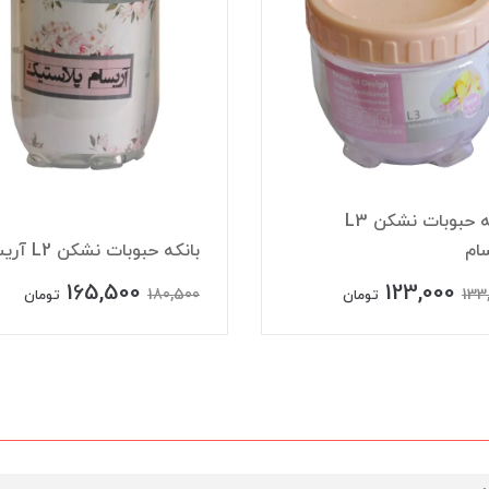
بانکه حبوبات نشکن L3
ام
بانکه حبوبات نشکن L2 آریسام
165,500
123,000
180,500
133
تومان
تومان