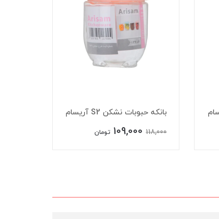
بانکه حبوبات نشکن S2 آریسام
بانکه حبوبا
109,000
125,000
118,000
تومان