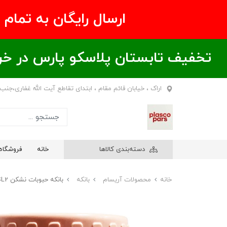
ارسال رایگان به تمام نقاط ای
تخفیف تابستان پلاسکو پارس در خریدهای بالای ۶00 هزار تومان / خر
اراک ، خیابان قائم مقام ، ابتدای تقاطع آیت الله غفاری،جنب
دسته‌بندی کالاها
خانه
فروشگاه
خانه
محصولات آریسام
بانکه
بانکه حبوبات نشکن SL2 آریسام