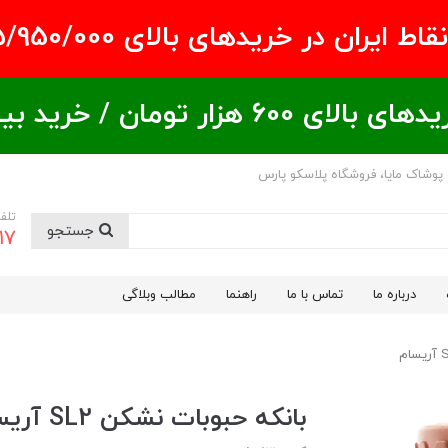
ران در خریدهای بالای ۵/950/000 تومان
ید بیشتر = تخفیف بیشتر
 پوشاک مایا، فروشگاه پلاسکو پارس
تلف
جستجو
17
درباره ما
تماس با ما
راهنما
مطالب وبلاگی
بانکه حبوبات نشکن SL2 آریسام