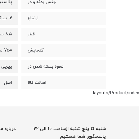
پلاست
جنس بدنه و در
12 سانتی متر
ارتفاع
8.5 سانتی متر
قطر
۷۵۰ میلی لیتر
گنجایش
پیچی
نحوه بسته شدن در
اصل
اصالت کالا
layouts/Product/index
شنبه تا پنج شنبه ازساعت 10 الی 22
درباره ما
پاسخگوی شما هستیم