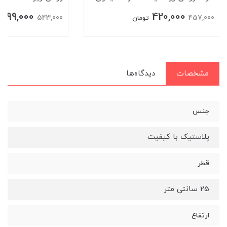
499,000
420,000
543,000
457,000
تومان
مشخصات
دیدگاه‌ها
جنس
پلاستیک با کیفیت
قطر
25 سانتی متر
ارتفاع