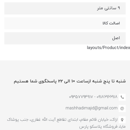
9 سانتی متر
اصالت کالا
اصل
layouts/Product/index
شنبه تا پنج شنبه ازساعت 10 الی 22 پاسخگوی شما هستیم
09186966918 - 0935779491۷
mashhadimajid@gmail.com
اراک، خیابان قائم مقام، ابتدای تقاطع آیت الله غفاری، جنب پوشاک
مایا، فروشگاه پلاسکو پارس