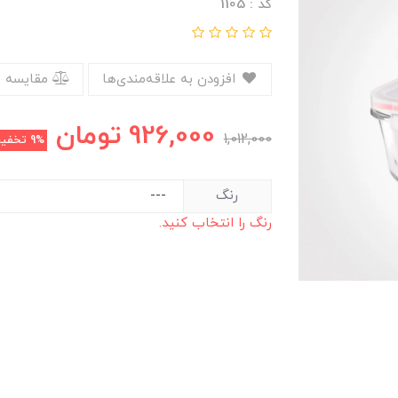
کد : 1105
افزودن به علاقه‌مندی‌ها
مقایسه 
926,000
تومان
1,012,000
9%
تخفی
رنگ
رنگ را انتخاب کنید.