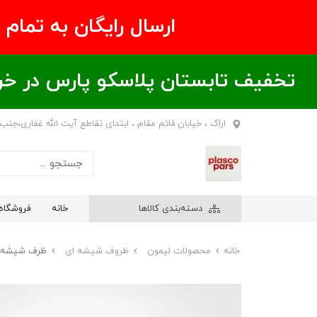
ارسال رایگان به تمام نقاط ای
تخفیف تابستان پلاسکو پارس در خریدهای بالای ۶00 هزار تومان / خر
اراک ، خیابان قائم مقام ، ابتدای تقاطع آیت الله غفاری،جنب
دسته‌بندی کالاها
خانه
فروشگاه
خانه
محصولات لیمون
ظروف شیشه ای
ظرف شیشه ای مستطیل 