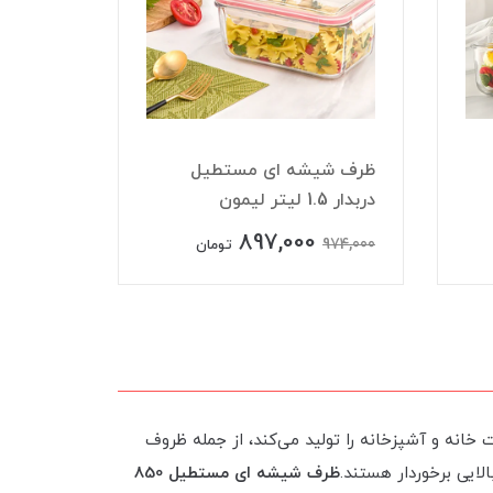
ظرف شیشه ای مستطیل
ظرف شی
دربدار 1.5 لیتر لیمون
دربدار 580 میلی لیتر لیمون
897,000
647,000
974,000
تومان
خانه و آشپزخانه را تولید می‌کند، از جمله ظروف
ایی برخوردار هستند.
ظرف شیشه ای مستطیل 850