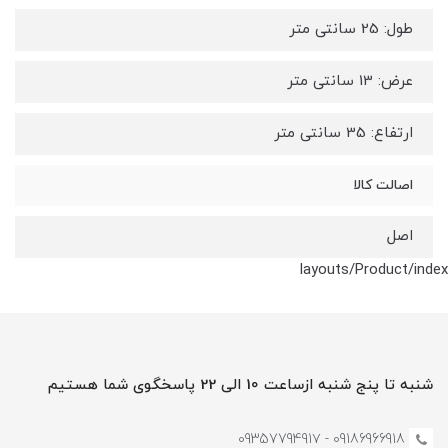
طول: 25 سانتی متر
عرض: 13 سانتی متر
ارتفاع: 35 سانتی متر
اصالت کالا
اصل
layouts/Product/index
شنبه تا پنج شنبه ازساعت 10 الی 22 پاسخگوی شما هستیم
09186966918 - 0935779491۷