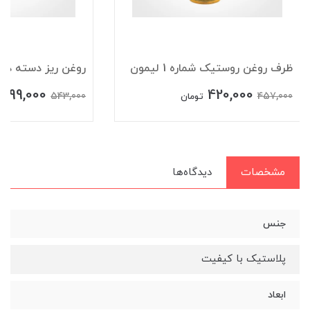
ظرف روغن روستیک شماره 1 لیمون
روغن ریز دسته دار
499,000
420,000
543,000
457,000
تومان
مشخصات
دیدگاه‌ها
جنس
پلاستیک با کیفیت
ابعاد