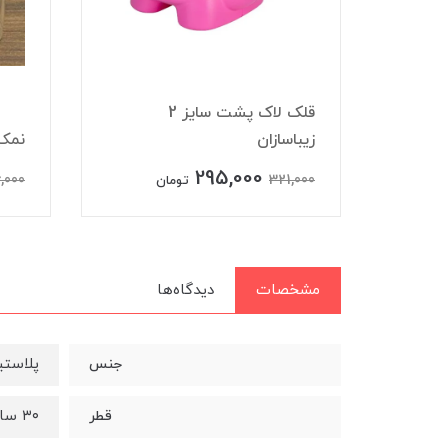
قلک لاک پشت سایز 2
زیباسازان
نمکپاش 2 عدد
295,000
,000
321,000
تومان
مشخصات
دیدگاه‌ها
پلاستی
جنس
۳۰ سانتی متر
قطر