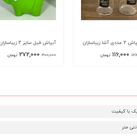
ی آشا زیباسازان
‏آبپاش فیل سایز 2 زیباسازان
272,000
116,000
300,000
126
تومان
تومان
ک با کیفیت