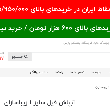
ران در خریدهای بالای ۵/950/000 تومان
ید بیشتر = تخفیف بیشتر
 پوشاک مایا، فروشگاه پلاسکو پارس
تلف
جستجو
17
درباره ما
تماس با ما
راهنما
مطالب وبلاگی
‏آبپاش فیل سایز 1 زیباسازان