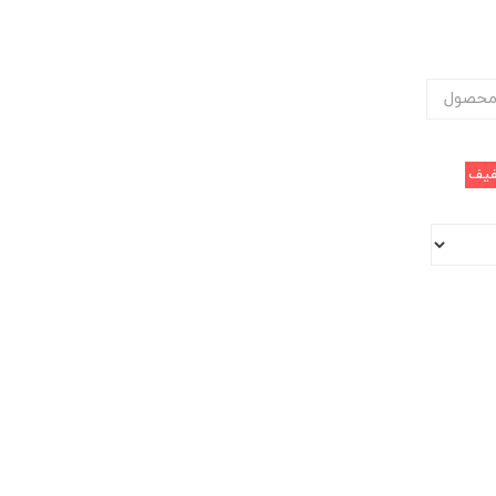
محصول
یف