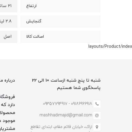
۲۱ سانتی متر
ارتفاع
۲.۸ لیتر
گنجایش
اصل
اصالت کالا
layouts/Product/index
شنبه تا پنج شنبه ازساعت 10 الی 22
درباره ما
پاسخگوی شما هستیم
فروشگاه 
09186966918 - 0935779491۷
دارد که 
محصولات
mashhadimajid@gmail.com
موجود در
اراک، خیابان قائم مقام، ابتدای تقاطع
مشتریان