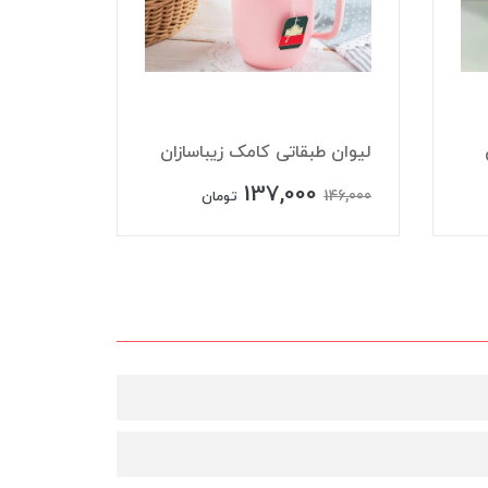
لیوان طبقاتی کامک زیباسازان
اسپری دا
137,000
148,000
146,000
تومان