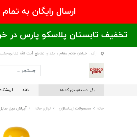
ارسال رایگان به تمام نقاط ای
تخفیف تابستان پلاسکو پارس در خریدهای بالای ۶00 هزار تومان / خر
اراک ، خیابان قائم مقام ، ابتدای تقاطع آیت الله غفاری،جنب
دسته‌بندی کالاها
خانه
فروشگاه
خانه
محصولات زیباسازان
لوازم خانه
‏آبپاش فیل سایز 1 زیباسازان