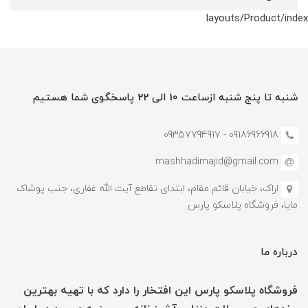
layouts/Product/index
شنبه تا پنج شنبه ازساعت 10 الی 22 پاسخگوی شما هستیم
09186966918 - 0935779491۷
mashhadimajid@gmail.com
اراک، خیابان قائم مقام، ابتدای تقاطع آیت الله غفاری، جنب پوشاک
مایا، فروشگاه پلاسکو پارس
درباره ما
فروشگاه پلاسکو پارس این افتخار را دارد که با تهیه بهترین