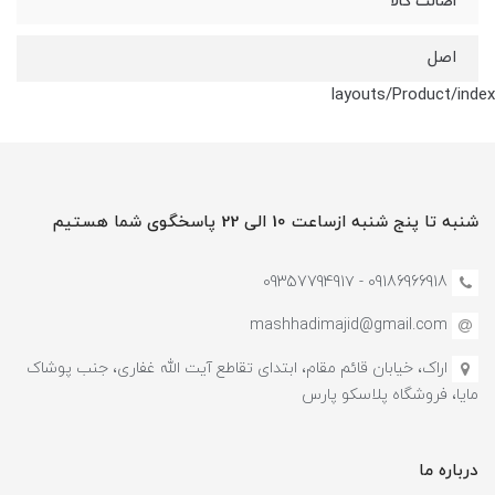
اصالت کالا
اصل
layouts/Product/index
شنبه تا پنج شنبه ازساعت 10 الی 22 پاسخگوی شما هستیم
09186966918 - 0935779491۷
mashhadimajid@gmail.com
اراک، خیابان قائم مقام، ابتدای تقاطع آیت الله غفاری، جنب پوشاک
مایا، فروشگاه پلاسکو پارس
درباره ما