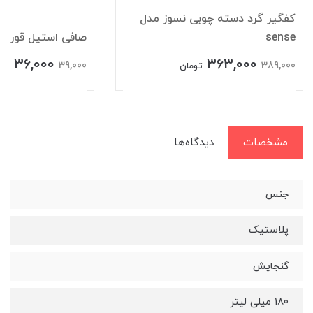
کفگیر گرد دسته چوبی نسوز مدل
sense
صافی استیل قوری
36,000
363,000
39,000
389,000
تومان
توم
مشخصات
دیدگاه‌ها
جنس
پلاستیک
گنجایش
180 میلی لیتر