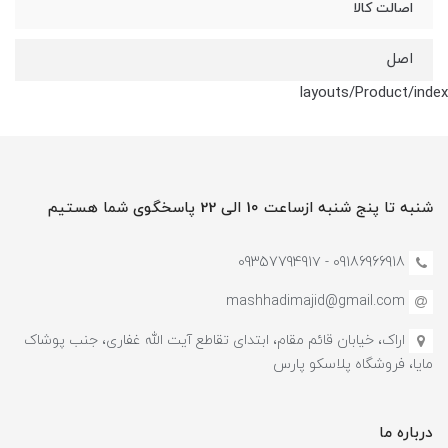
اصالت کالا
اصل
layouts/Product/index
شنبه تا پنج شنبه ازساعت 10 الی 22 پاسخگوی شما هستیم
09186966918 - 0935779491۷
mashhadimajid@gmail.com
اراک، خیابان قائم مقام، ابتدای تقاطع آیت الله غفاری، جنب پوشاک
مایا، فروشگاه پلاسکو پارس
درباره ما