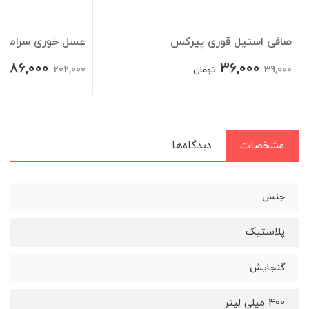
صافی استیل قوری پیرکس
عسل خوری سرامیکی 
186,000
36,000
202,000
39,000
تومان
ت
مشخصات
دیدگاه‌ها
جنس
پلاستیک
گنجایش
400 میلی لیتر