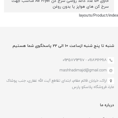
حاوی 5۰ عدد کاغذ روغنی سرخ کن Air Fryer مناسب جهت
سرخ کن های هواپز یا بدون روغن
layouts/Product/index
شنبه تا پنج شنبه ازساعت 10 الی 22 پاسخگوی شما هستیم
09186966918 - 0935779491۷
mashhadimajid@gmail.com
اراک، خیابان قائم مقام، ابتدای تقاطع آیت الله غفاری، جنب پوشاک
مایا، فروشگاه پلاسکو پارس
درباره ما