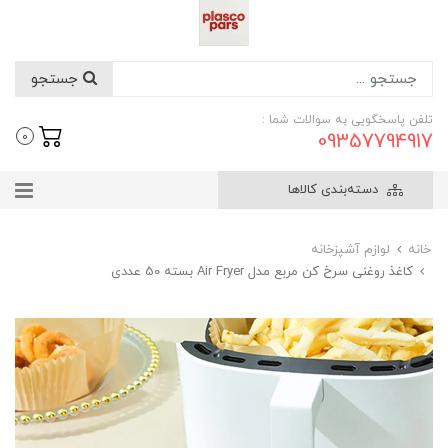
جستجو
تلفن پاسخگویی به سوالات شما :
09357794917
0
دسته‌بندی کالاها
خانه
لوازم آشپزخانه
کاغذ روغنی سرخ کن مربع مدل Air Fryer بسته 50 عددی