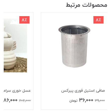
محصولات مرتبط
8٪
8٪
صافی استیل قوری پیرکس
عسل خوری سرامیکی 
186,000
36,000
202,000
39,000
تومان
ت