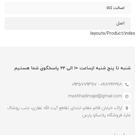
اصالت کالا
اصل
layouts/Product/index
شنبه تا پنج شنبه ازساعت 10 الی 22 پاسخگوی شما هستیم
09186966918 - 0935779491۷
mashhadimajid@gmail.com
اراک، خیابان قائم مقام، ابتدای تقاطع آیت الله غفاری، جنب پوشاک
مایا، فروشگاه پلاسکو پارس