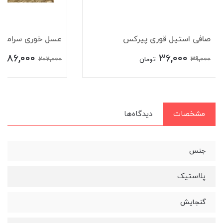
صافی استیل قوری پیرکس
عسل خوری سرامیکی 
186,000
36,000
202,000
39,000
تومان
ت
مشخصات
دیدگاه‌ها
جنس
پلاستیک
گنجایش