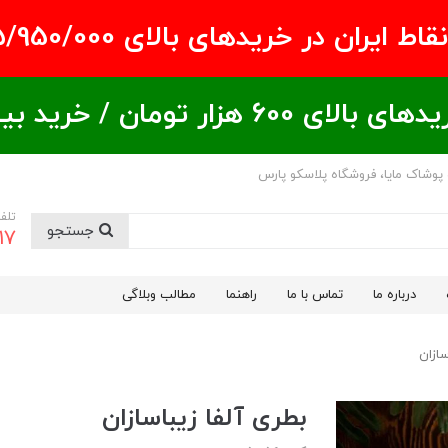
ران در خریدهای بالای ۵/950/000 تومان
ید بیشتر = تخفیف بیشتر
 پوشاک مایا، فروشگاه پلاسکو پارس
تلف
جستجو
17
درباره ما
تماس با ما
راهنما
مطالب وبلاگی
سازان
بطری آلفا زیباسازان