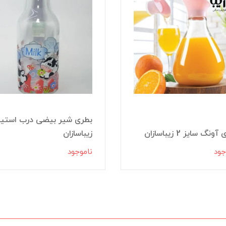
بطری شير بیضی درب استي
ونگ سایز 2 زیباسازان
زیباسازان
جود
ناموجود