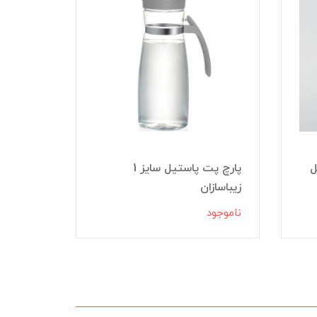
ل
پارچ پت پاستیل سایز 1
زیباسازان
‏بطری گا
ناموجود
ناموجود