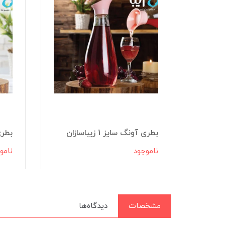
بطری آونگ سایز 1 زیباسازان
بطری آ
ناموجود
نامو
مشخصات
دیدگاه‌ها