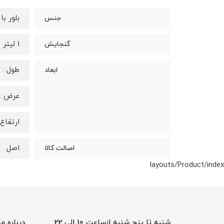
بلور ب
جنس
1 لیتر
گنجایش
طول : 10 سانتی متر
ابعاد
عرض : 6 سانتی م
ارتفاع : 29.5 سانت
اصل
اصالت کالا
layouts/Product/index
شنبه تا پنج شنبه ازساعت 10 الی 22
درباره ما