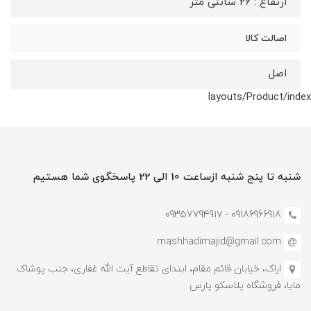
ارتفاع : 26 سانتی متر
اصالت کالا
اصل
layouts/Product/index
شنبه تا پنج شنبه ازساعت 10 الی 22 پاسخگوی شما هستیم
09186966918 - 0935779491۷
mashhadimajid@gmail.com
اراک، خیابان قائم مقام، ابتدای تقاطع آیت الله غفاری، جنب پوشاک
مایا، فروشگاه پلاسکو پارس